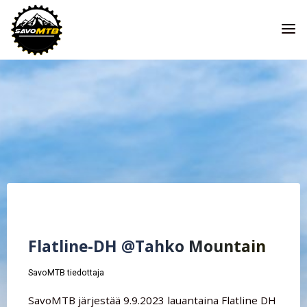
Skip
to
content
Flatline-DH @Tahko Mountain
SavoMTB tiedottaja
SavoMTB järjestää 9.9.2023 lauantaina Flatline DH