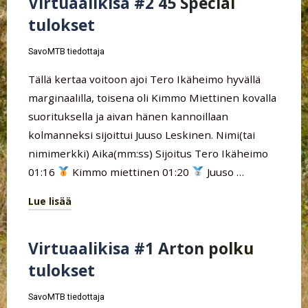
Virtuaalikisa #2 45 Special
Tukkimetsä
tulokset
tulokset"
SavoMTB tiedottaja
Tällä kertaa voitoon ajoi Tero Ikäheimo hyvällä
marginaalilla, toisena oli Kimmo Miettinen kovalla
suorituksella ja aivan hänen kannoillaan
kolmanneksi sijoittui Juuso Leskinen. Nimi(tai
nimimerkki) Aika(mm:ss) Sijoitus Tero Ikäheimo
01:16
Kimmo miettinen 01:20
Juuso …
Lue lisää
"Virtuaalikisa
#2
Virtuaalikisa #1 Arton polku
45
tulokset
Special
tulokset"
SavoMTB tiedottaja