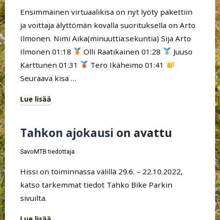
Ensimmäinen virtuaalikisa on nyt lyöty pakettiin
ja voittaja älyttömän kovalla suorituksella on Arto
Ilmonen. Nimi Aika(minuuttia:sekuntia) Sija Arto
Ilmonen 01:18
Olli Raatikainen 01:28
Juuso
Karttunen 01:31
Tero Ikäheimo 01:41
Seuraava kisa …
Lue lisää
"Virtuaalikisa
#1
Tahkon ajokausi on avattu
Arton
polku
SavoMTB tiedottaja
tulokset"
Hissi on toiminnassa välillä 29.6. – 22.10.2022,
katso tarkemmat tiedot Tahko Bike Parkin
sivuilta.
Lue lisää