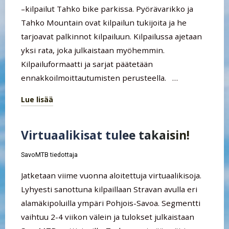
–kilpailut Tahko bike parkissa. Pyörävarikko ja
Tahko Mountain ovat kilpailun tukijoita ja he
tarjoavat palkinnot kilpailuun. Kilpailussa ajetaan
yksi rata, joka julkaistaan myöhemmin.
Kilpailuformaatti ja sarjat päätetään
ennakkoilmoittautumisten perusteella. …
Lue lisää
"Flatline-
DH
Virtuaalikisat tulee takaisin!
@Tahko
Mountain"
SavoMTB tiedottaja
Jatketaan viime vuonna aloitettuja virtuaalikisoja.
Lyhyesti sanottuna kilpaillaan Stravan avulla eri
alamäkipoluilla ympäri Pohjois-Savoa. Segmentti
vaihtuu 2-4 viikon välein ja tulokset julkaistaan