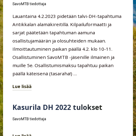
tulokset
SavoMTB tiedottaja
2023"
Lauantaina 4.2.2023 pidetään talvi-DH-tapahtuma
Antikkalan alamäkireitillä. Kilpailuformaatti ja
sarjat päätetään tapahtuman aamuna
osallistujamäärän ja olosuhteiden mukaan.
Ilmoittautuminen paikan päällä 4.2. klo 10-11.
Osallistuminen SavoMTB -jäsenille ilmainen ja
muille 5e. Osallistumismaksu tapahtuu paikan
päällä käteisenä (tasaraha!) …
Lue lisää
"Antikkalan
Talvi-
Kasurila DH 2022 tulokset
DH-
tapahtuma
SavoMTB tiedottaja
helmikuussa!"
Lue lisää