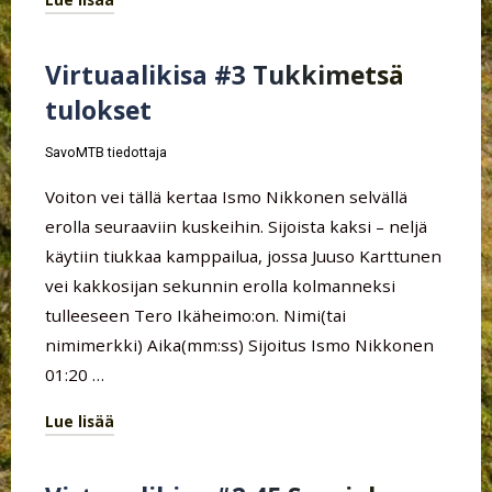
"Kasurila
DH
Virtuaalikisa #3 Tukkimetsä
2022
tulokset
tulokset"
SavoMTB tiedottaja
Voiton vei tällä kertaa Ismo Nikkonen selvällä
erolla seuraaviin kuskeihin. Sijoista kaksi – neljä
käytiin tiukkaa kamppailua, jossa Juuso Karttunen
vei kakkosijan sekunnin erolla kolmanneksi
tulleeseen Tero Ikäheimo:on. Nimi(tai
nimimerkki) Aika(mm:ss) Sijoitus Ismo Nikkonen
01:20 …
Lue lisää
"Virtuaalikisa
#3