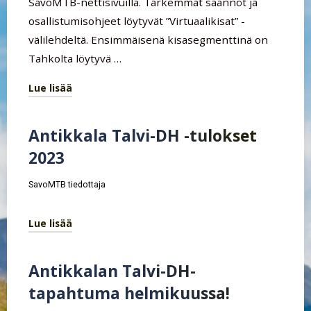
SavoMTB-nettisivuilla. Tarkemmat säännöt ja
osallistumisohjeet löytyvät ”Virtuaalikisat” -
välilehdeltä. Ensimmäisenä kisasegmenttinä on
Tahkolta löytyvä …
Lue lisää
"Virtuaalikisat
tulee
Antikkala Talvi-DH -tulokset
takaisin!"
2023
SavoMTB tiedottaja
Lue lisää
"Antikkala
Talvi-
Antikkalan Talvi-DH-
DH
tapahtuma helmikuussa!
-